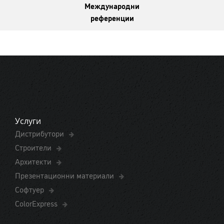
Международни
референции
Услуги
Дистрибутори
Строители
Архитекти
Презентационни материали
Софтуер
ColorExpress