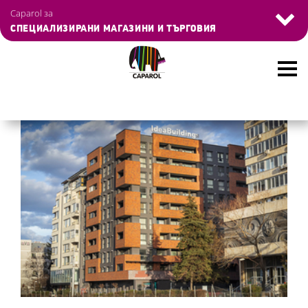
Управление на бисквитките
Caparol за
СПЕЦИАЛИЗИРАНИ МАГАЗИНИ И ТЪРГОВИЯ
Skip
to
main
content