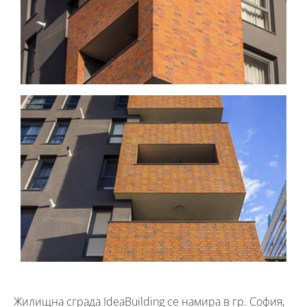
Жилищна сграда IdeaBuilding се намира в гр. София,