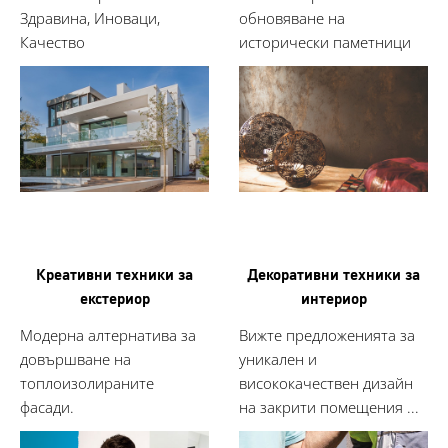
Здравина, Иноваци,
обновяване на
Качество
исторически паметници
Креативни техники за
Декоративни техники за
екстериор
интериор
Модерна алтернатива за
Вижте предложенията за
довършване на
уникален и
топлоизолираните
висококачествен дизайн
фасади.
на закрити помещения ...