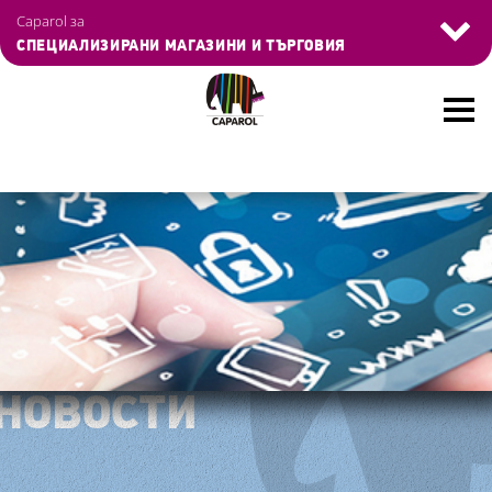
Управление на бисквитките
Caparol за
СПЕЦИАЛИЗИРАНИ МАГАЗИНИ И ТЪРГОВИЯ
Skip
to
main
content
НОВОСТИ
НОВОСТИ