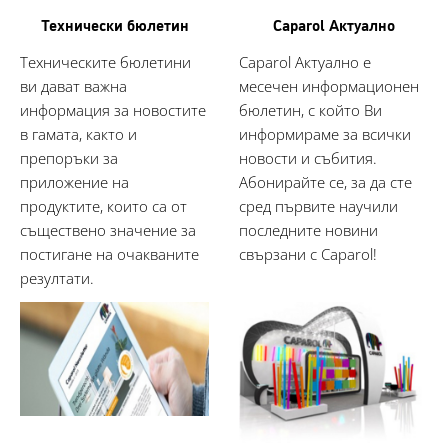
Технически бюлетин
Caparol Актуално
Техническите бюлетини
Caparol Актуално е
ви дават важна
месечен информационен
информация за новостите
бюлетин, с който Ви
в гамата, както и
информираме за всички
препоръки за
новости и събития.
приложение на
Абонирайте се, за да сте
продуктите, които са от
сред първите научили
съществено значение за
последните новини
постигане на очакваните
свързани с Caparol!
резултати.