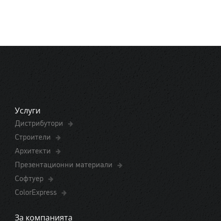
Услуги
Дистрибутори
Строители
Архитекти
Презентационни материали
Софтуер
ColorExpress
За компанията