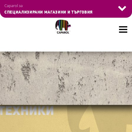
Skip
Управление на бисквитките
Caparol за
to
СПЕЦИАЛИЗИРАНИ МАГАЗИНИ И ТЪРГОВИЯ
main
content
ТЕХНИКИ
ТЕХНИКИ