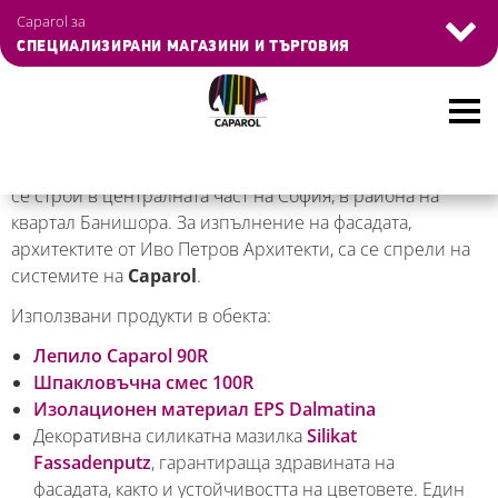
Управление на бисквитките
Caparol за
СПЕЦИАЛИЗИРАНИ МАГАЗИНИ И ТЪРГОВИЯ
Skip
Park View Residence е комплекс от затворен тип, който
to
се строи в централната част на София, в района на
main
квартал Банишора. За изпълнение на фасадата,
content
архитектите от Иво Петров Архитекти, са се спрели на
системите на
Caparol
.
Използвани продукти в обекта:
Лепило Caparol 90R
Шпакловъчна смес 100R
Изолационен материал EPS Dalmatina
Декоративна силикатна мазилка
Silikat
Fassadenputz
, гарантираща здравината на
фасадата, както и устойчивостта на цветовете. Един