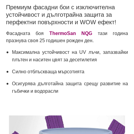
Премиум фасадни бои с изключителна
устойчивост и дълготрайна защита за
перфектни повърхности и WOW ефект!
Фасадната боя
ThermoSan NQG
тази година
празнува своя 25 годишен рожден ден.
Максимална устойчивост на UV лъчи, запазвайки
плътен и наситен цвят за десетилетия
Силно отблъскваща мърсотията
Осигурява дълготайна защита срещу развитие на
гъбички и водорасли