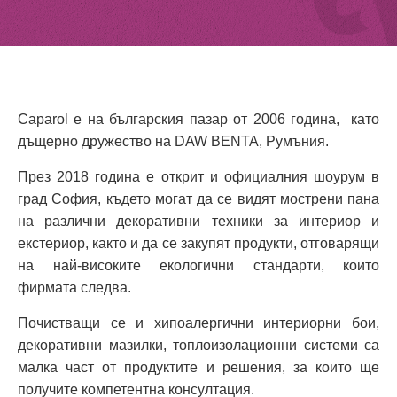
Caparol е
на
българския пазар от 2006 година,
като
дъщерно дружество на DAW BENTA, Румъния.
През 2018 година е открит и официалния шоурум в
град София, където могат да се видят мострени пана
на различни декоративни техники за интериор и
екстериор, както и да се закупят продукти, отговарящи
на най-високите екологични стандарти, които
фирмата следва.
Почистващи се и хипоалергични интериорни бои,
декоративни мазилки, топлоизолационни системи са
малка част от продуктите и решения, за които ще
получите компетентна консултация.