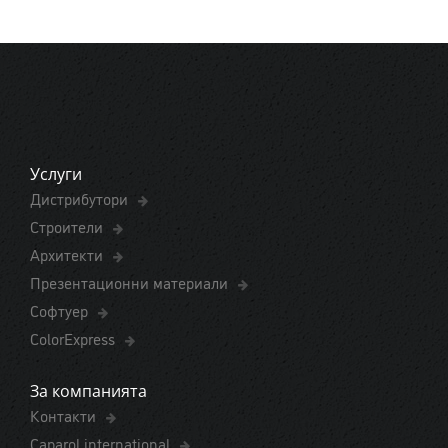
Услуги
Дистрибутори
Строители
Архитекти
Презентационни материали
Софтуер
ColorExpress
За компанията
Контакти
Caparol international