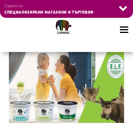
Управление на бисквитките
Caparol за
СПЕЦИАЛИЗИРАНИ МАГАЗИНИ И ТЪРГОВИЯ
Skip
to
main
content