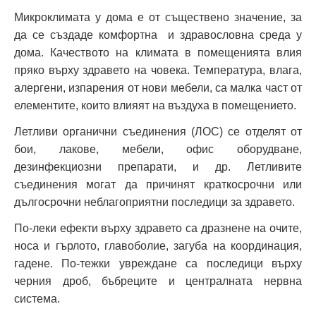
Микроклимата у дома е от съществено значение, за
да се създаде комфортна и здравословна среда у
дома. Качеството на климата в помещенията влия
пряко върху здравето на човека. Температура, влага,
алергени, изпарения от нови мебели, са малка част от
елементите, които влияят на въздуха в помещението.
Летливи органични съединения (ЛОС) се отделят от
бои, лакове, мебели, офис оборудване,
дезинфекциозни препарати, и др. Летливите
съединения могат да причинят краткосрочни или
дългосрочни неблагоприятни последици за здравето.
По-леки ефекти върху здравето са дразнене на очите,
носа и гърлото, главоболие, загуба на координация,
гадене. По-тежки увреждане са последици върху
черния дроб, бъбреците и централната нервна
система.