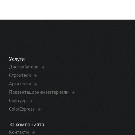
Услуги
Дистрибутори
Строители
Архитекти
Презентационни материали
Софтуер
ColorExpress
За компанията
Контакти