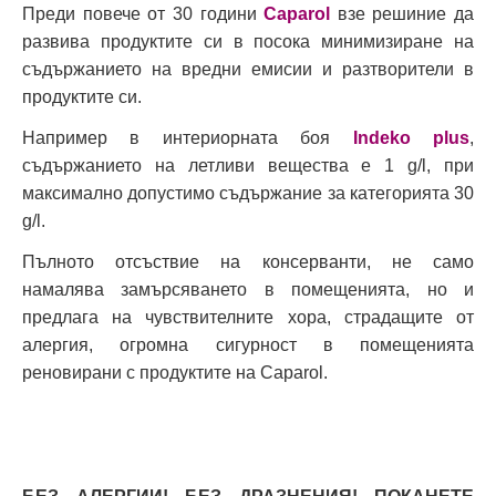
Преди повече от 30 години
Caparol
взе решиние да
развива продуктите си в посока минимизиране на
съдържанието на вредни емисии и разтворители в
продуктите си.
Например в интериорната боя
Indeko plus
,
съдържанието на летливи вещества е 1 g/l, при
максимално допустимо съдържание за категорията 30
g/l.
Пълното отсъствие на консерванти, не само
намалява замърсяването в помещенията, но и
предлага на чувствителните хора, страдащите от
алергия, огромна сигурност в помещенията
реновирани с продуктите на Caparol.