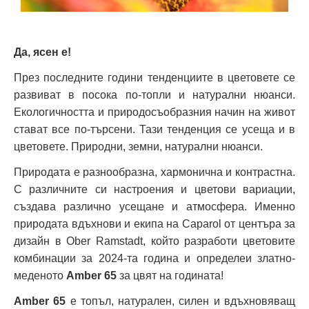
Да, ясен е!
През последните години тенденциите в цветовете се
развиват в посока по-топли и натурални нюанси.
Екологичността и природосъобразния начин на живот
стават все по-търсени. Тази тенденция се усеща и в
цветовете. Природни, земни, натурални нюанси.
Природата е разнообразна, хармонична и контрастна.
С различните си настроения и цветови вариации,
създава различно усещане и атмосфера. Именно
природата вдъхнови и екипa на Caparol от центъра за
дизайн в Ober Ramstadt, който разработи цветовите
комбинации за 2024-та година и определеи златно-
меденото
Amber 65
за цвят на годината!
Amber 65
е топъл, натурален, силен и вдъхновяващ