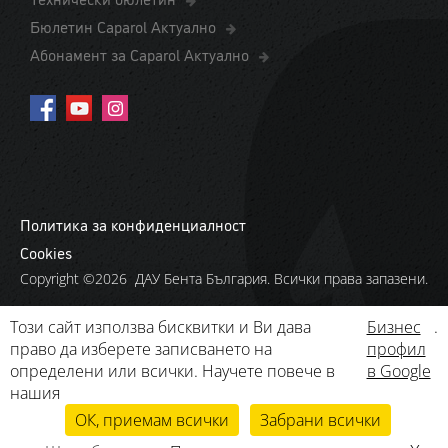
Бюлетин Caparol Актуално
Абонамент за Caparol Актуално
Политика за конфиденциалност
Cookies
Copyright ©2026 ДАУ Бента България. Всички права запазени.
Този сайт използва бисквитки и Ви дава
Бизнес
.
право да изберете записването на
профил
определени или всички. Научете повече в
в Google
нашия
ОК, приемам всички
Забрани всички
THE POWER OF SURFACE.