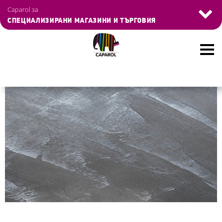
Skip
Управление на бисквитките
Caparol за
to
СПЕЦИАЛИЗИРАНИ МАГАЗИНИ И ТЪРГОВИЯ
main
content