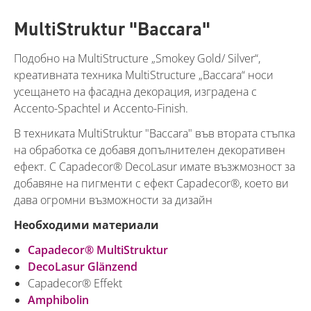
MultiStruktur "Baccara"
Подобно на MultiStructure „Smokey Gold/ Silver“,
креативната техника MultiStructure „Baccara“ носи
усещането на фасадна декорация, изградена с
Accento-Spachtel и Accento-Finish.
В техниката MultiStruktur "Baccara" във втората стъпка
на обработка се добавя допълнителен декоративен
ефект. С Capadecor® DecoLasur имате възжмозност за
добавяне на пигменти с ефект Capadecor®, което ви
дава огромни възможности за дизайн
Необходими материали
Capadecor® MultiStruktur
DecoLasur Glänzend
Capadecor® Effekt
Amphibolin