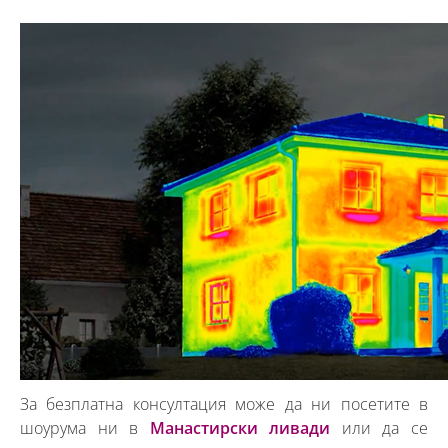
За безплатна консултация може да ни посетите в
шоурума ни в
Манастирски ливади
или да се