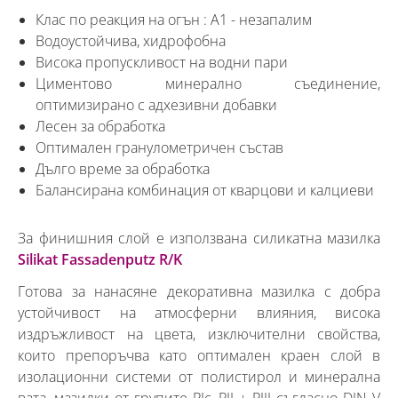
Клас по реакция на огън : А1 - незапалим
Водоустойчива, хидрофобна
Висока пропускливост на водни пари
Циментово минерално съединение,
оптимизирано с адхезивни добавки
Лесен за обработка
Оптимален гранулометричен състав
Дълго време за обработка
Балансирана комбинация от кварцови и калциеви
За финишния слой е използвана силикатна мазилка
Silikat Fassadenputz R/K
Готова за нанасяне декоративна мазилка с добра
устойчивост на атмосферни влияния, висока
издръжливост на цвета, изключителни свойства,
които препоръчва като оптимален краен слой в
изолационни системи от полистирол и минерална
вата, мазилки от групите PIc, PII + PIII съгласно DIN V