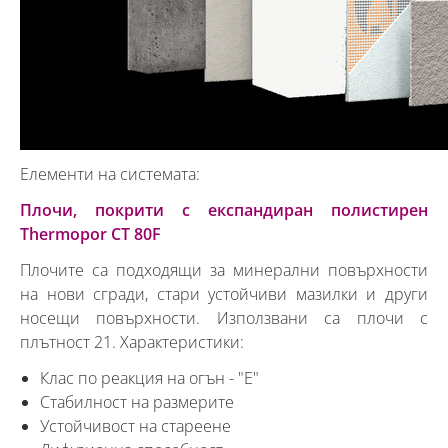
Елементи на системата:
Плочи, покрити с експандиран полистирен
Thermopor CT 80F
Плочите са подходящи за минерални повърхности
на нови сгради, стари устойчиви мазилки и други
носещи повърхности. Използвани са плочи с
плътност 21. Характеристики:
Клас по реакция на огън - "Е"
Стабилност на размерите
Устойчивост на стареене