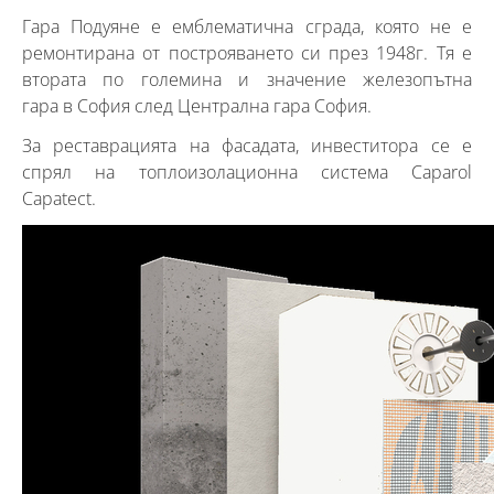
Гара Подуяне е емблематична сграда, която не е
ремонтирана от построяването си през 1948г. Тя е
втората по големина и значение железопътна
гара в София след Централна гара София.
За реставрацията на фасадата, инвеститора се е
спрял на топлоизолационна система Caparol
Capatect.