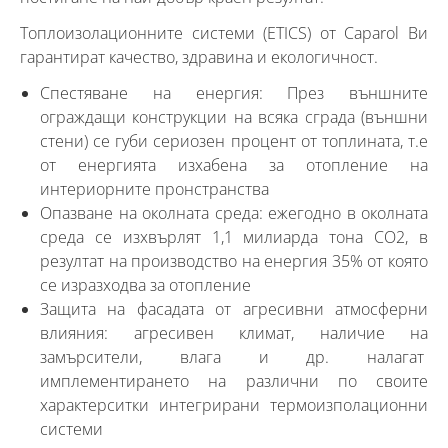
Топлоизолационните системи (ETICS) от Caparol Ви
гарантират качество, здравина и екологичност.
­Спестяване на енергия: През външните
ограждащи конструкции на всяка сграда (външни
стени) се губи сериозен процент от топлината, т.е
от енергията изхабена за отопление на
интериорните пронстранства
­Опазване на околната среда: ежегодно в околната
среда се изхвърлят 1,1 милиарда тона CO2, в
резултат на производство на енергия 35% от която
се изразходва за отопление
Защита на фасадата от агресивни атмосферни
влияния: агресивен климат, наличие на
замърсители, влага и др. налагат
имплементирането на различни по своите
характерситки интегрирани термоизполационни
системи