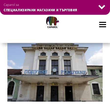
Управление на бисквитките
Caparol за
СПЕЦИАЛИЗИРАНИ МАГАЗИНИ И ТЪРГОВИЯ
Skip
to
main
content