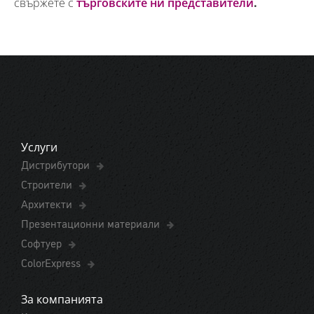
свържете с
търговските ни представители
.
Услуги
Дистрибутори
Строители
Архитекти
Презентационни материали
Софтуер
ColorExpress
За компанията