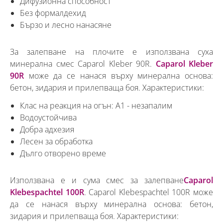
Дифузионна способност
Без формалдехид
Бързо и лесно нанасяне
За залепване на плочите е използвана суха
минерална смес Caparol Kleber 90R.
Caparol Kleber
90R
може да се нанася върху минерална основа:
бетон, зидария и прилепваща боя. Характеристики:
Клас на реакция на огън: А1 - незапалим
Водоустойчива
Добра адхезия
Лесен за обработка
Дълго отворено време
Използвана е и сума смес за залепване
Caparol
Klebespachtel 100R
. Caparol Klebespachtel 100R може
да се нанася върху минерална основа: бетон,
зидария и прилепваща боя. Характеристики: