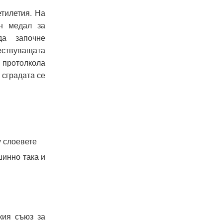
етилетия. На
ен медал за
да започне
ествуващата
 протолкола
 сградата се
у слоевете
шинно така и
кия съюз за