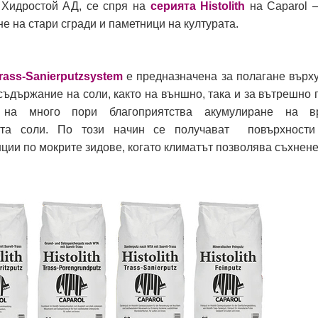
 Хидростой АД, се спря на
серията Histolith
на Caparol –
е на стари сгради и паметници на културата.
rass
-
Sanierputzsystem
е предназначенa за полагане върху
съдържание на соли, както на външно, така и за вътрешно
 на много пори благоприятства акумулиране на в
ията соли. По този начин се получават повърхности
ии по мокрите зидове, когато климатът позволява съхнене