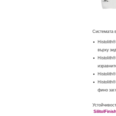
Системата 
Histolit
върху зи
Histoli
изравнит
Histolith
Histolit
фино за
Устойчивос
Silitol
Finis