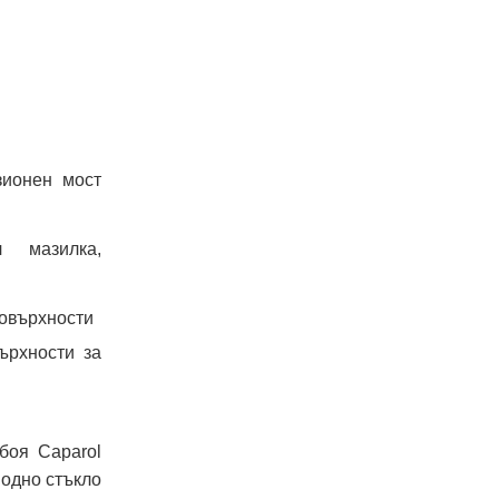
езионен мост
л мазилка,
повърхности
върхности за
боя Caparol
водно стъкло