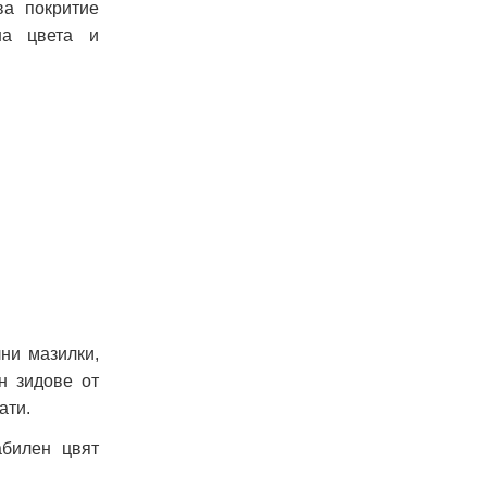
ва покритие
на цвета и
лни мазилки,
н зидове от
ати.
абилен цвят