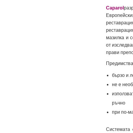
Caparol
раз
Европейски
реставрац
реставраци
мазилка и 
от изследва
прави препо
Предимства
бързо и 
не е нео
използват
ръчно
при по-м
Системата 