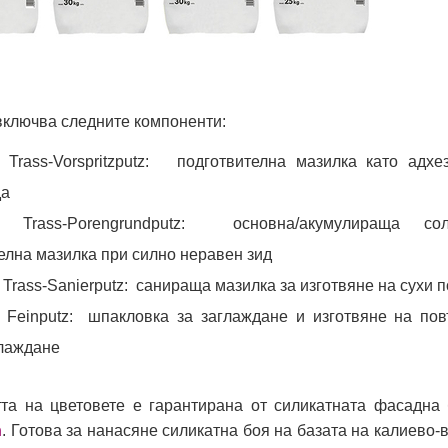
включва следните компоненти:
h® Trass-Vorspritzputz: подготвителна мазилка като адх
да
th® Trass-Porengrundputz: основна/акумулираща со
елна мазилка при силно неравен зид
® Trass-Sanierputz: санираща мазилка за изготвяне на сухи 
h® Feinputz: шпакловка за заглаждане и изготвяне на по
глаждане
тта на цветовете е гарантирана от силикатната фасадна 
h
. Готова за нанасяне силикатна боя на базата на калиево-