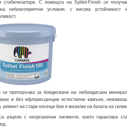
и стабилизатори. С помощта на Sylitol-Finish се получа
 на неблагоприятни условия, с висока устойчивост 
ливост.
ish се препоръчва за боядисване на: небоядисани минера
зани и без ефлоресценции естествени камъни, неизмаза
а ремонт на стари носещи бои и мазилки на базата на силик
са изцяло с неорганични пигменти, което гарантира ст
ед.