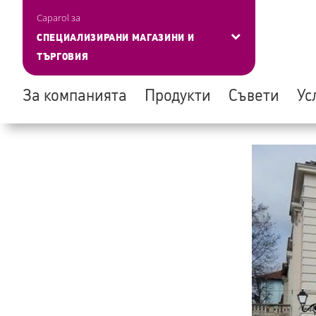
Управление на бисквитките
Caparol за
СПЕЦИАЛИЗИРАНИ МАГАЗИНИ И
ТЪРГОВИЯ
За компанията
Продукти
Съвети
Ус
Skip
to
main
content