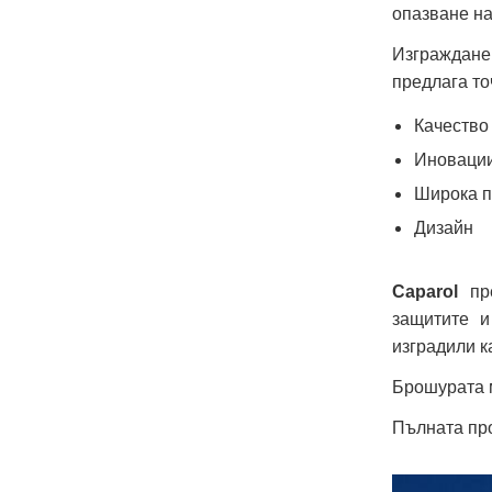
опазване на
Изграждане
предлага то
Качество
Иноваци
Широка п
Дизайн
Caparol
пре
защитите и
изградили к
Брошурата 
Пълната про