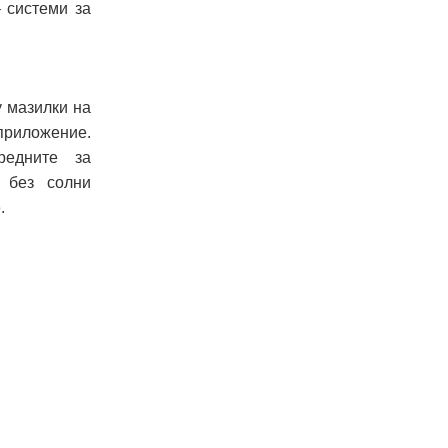
 системи за
 мазилки на
 приложение.
редните за
 без солни
.