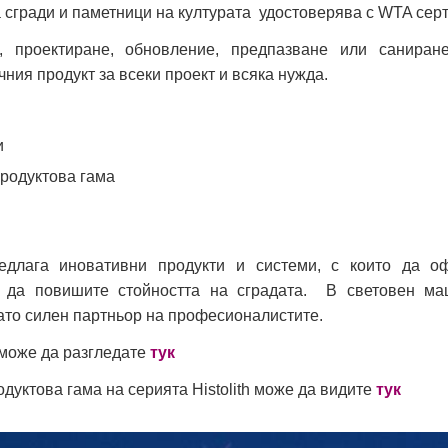
 сгради и паметници на културата удостоверява с WTA сер
, проектиране, обновление, предпазване или саниран
чния продукт за всеки проект и всяка нужда.
и
родуктова гама
длага иновативни продукти и системи, с които да о
 да повишите стойността на сградата. В световен м
ато силен партньор на професионалистите.
може да разгледате
тук
дуктова гама на серията Histolith може да видите
тук