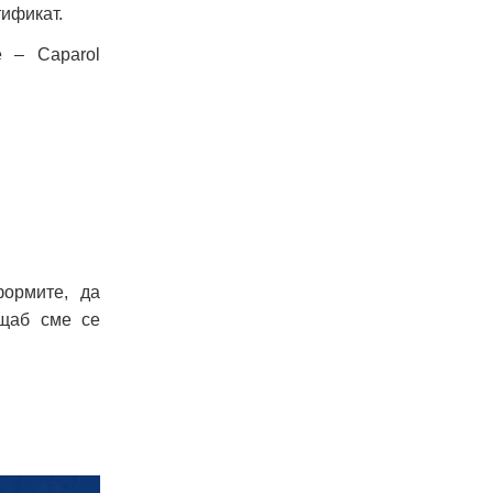
тификат.
е – Caparol
формите, да
ащаб сме се