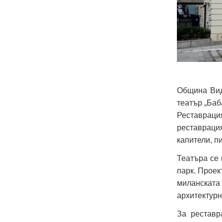
Община Вид
театър „Баб
Реставраци
реставрация
капители, п
Театъра се 
парк. Проек
миланската 
архитектурн
За реставр