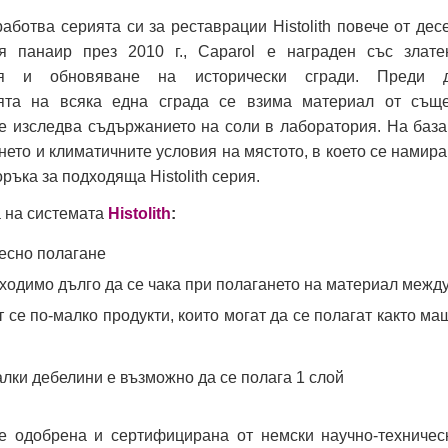
работва серията си за реставрации Histolith повече от дес
я панаир през 2010 г., Caparol е награден със злат
ия и обновяване на исторически сгради. Преди 
ята на всяка една сграда се взима материал от същ
се изследва съдържанието на соли в лаборатория. На база
нето и климатичните условия на мястото, в което се намира
ръка за подходяща Histolith серия.
 на системата
Histolith
:
лесно полагане
бходимо дълго да се чака при полагането на материал межд
 се по-малко продукти, които могат да се полагат както ма
алки дебелини е възможно да се полага 1 слой
е одобрена и сертифицирана от немски научно-техничес