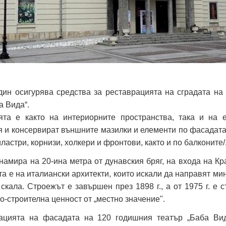
ин осигурява средства за реставрацията на сградата на
а Вида“.
ята е както на интериорните пространства, така и на е
 и консервират външните мазилки и елементи по фасадата
иластри, корнизи, холкери и фронтови, както и по балконите/
намира на 20-ина метра от дунавския бряг, на входа на К
та е на италиански архитекти, които искали да направят ми
скала. Строежът е завършен през 1898 г., а от 1975 г. е с
о-строителна ценност от „местно значение".
ацията на фасадата на 120 годишния театър „Баба Вид