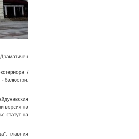
 Драматичен
кстериора /
 - балюстри,
.
райдунавския
ни версия на
ъс статут на
а“, главния