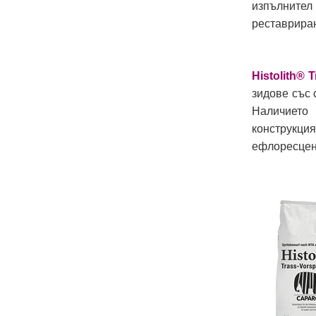
изпълнител
реставриран
Histolith
®
T
зидове със 
Наличието
конструкц
ефлоресценц