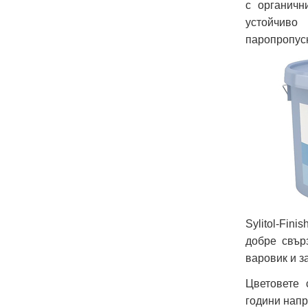
с органичн
устойчиво
паропропуск
Sylitol-Fin
добре свър
варовик и з
Цветовете 
години напр