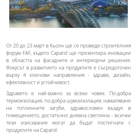
От 20 до 23 март в Кьолн ще се проведе строителния
форум FAF, където Caparol ще презентира иновации
в областта на фасадните и интериорни решения.
Фокусът в развитието на продуктите е съсредоточен
върху 4 ключови направления - здраве, дизайн,
ефективност и устойчивост.
Здравето е най-важно за всеки човек. По-добра
термоизолация, по-добра шумоизолация, намаляване
на топлинните загуби, здравословен въздух в
помещението, достатъчно дневна светлина - всички
тези изисквания могат да бъдат постигнати с
продуктите на Caparol.