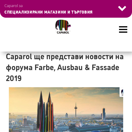
Управление на бисквитките
Caparol за
СПЕЦИАЛИЗИРАНИ МАГАЗИНИ И ТЪРГОВИЯ
Skip
to
Caparol ще представи новости на
main
форума Farbe, Ausbau & Fassade
content
2019