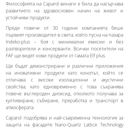
Философията на Caparol винаги е била да насърчава
развитието на здравословен начин на живот и
устойчиви продукти.
Преди повече от 30 години компанията беше
първият производител в света, който пусна на пазара
Indeko-plus – боя с минимални емисии и без
разтворители и консерванти. Всички посетители на
FAF ще видят нови продукти от гамата Elf plus.
Ще бъдат демонстрирани и различни приложения
на иновативни продукти като конопът, който се
отличава с високи изолационни и акустични
свойства, като едновременно с това съхранява
повече въглероден диоксид, отколкото получава за
култивиране, събиране, преработка и транспорт в
атмосферата.
Caparol подобрява и най-съвременна технология за
защита на фасадите Nano-Quartz Lattice Technology