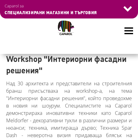
Управление на бисквитките
Caparol за
СПЕЦИАЛИЗИРАНИ МАГАЗИНИ И ТЪРГОВИЯ
Skip
to
Workshop "Интериорни фасадни
main
решения"
content
Над 30 архитекта и представители на строителния
бранш присъстваха на workshop-а, на тема
"Интериорни фасадни решения", който проведохме
в новия ни шоурум. Специалистите на Caparol
демонстрираха иновативни техники като Caparol
Meldorfer - декоративни тухли в различни размери и
нюанси; техника, имитираща дърво; Техника Spar
Dash - неверотна визия придаваща блясък на