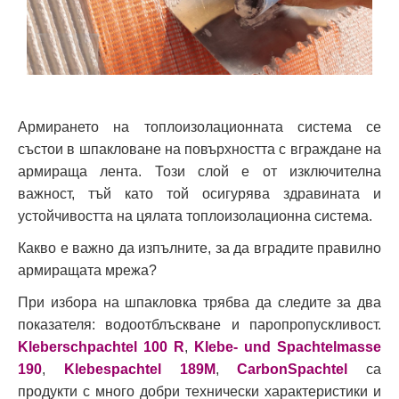
Армирането на топлоизолационната система се
състои в шпакловане на повърхността с вграждане на
армираща лента. Този слой е от изключителна
важност, тъй като той осигурява здравината и
устойчивостта на цялата топлоизолационна система.
Какво е важно да изпълните, за да вградите правилно
армиращата мрежа?
При избора на шпакловка трябва да следите за два
показателя: водоотблъскване и паропропускливост.
Kleberschpachtel 100 R
,
Klebe- und Spachtelmasse
190
,
Klebespachtel 189M
,
CarbonSpachtel
са
продукти с много добри технически характеристики и