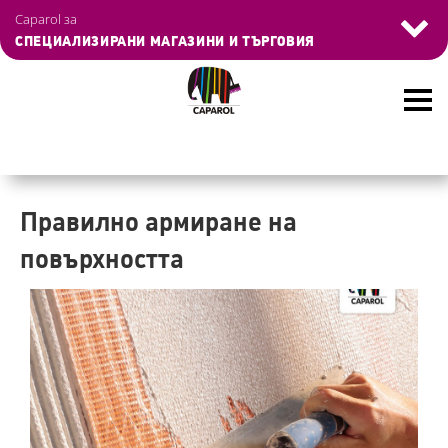
Управление на бисквитките
Caparol за
СПЕЦИАЛИЗИРАНИ МАГАЗИНИ И ТЪРГОВИЯ
Skip
to
main
Правилно армиране на
content
повърхността