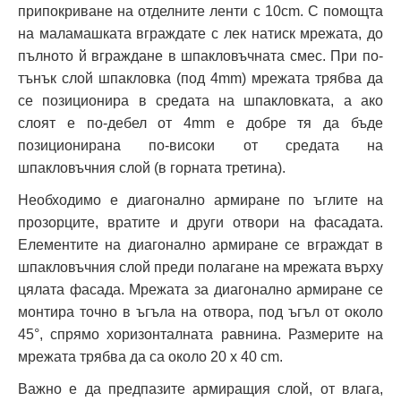
припокриване на отделните ленти с 10cm. С помощта
на маламашката вграждате с лек натиск мрежата, до
пълното й вграждане в шпакловъчната смес. При по-
тънък слой шпакловка (под 4mm) мрежата трябва да
се позиционира в средата на шпакловката, а ако
слоят е по-дебел от 4mm е добре тя да бъде
позиционирана по-високи от средата на
шпакловъчния слой (в горната третина).
Необходимо е диагонално армиране по ъглите на
прозорците, вратите и други отвори на фасадата.
Елементите на диагонално армиране се вграждат в
шпакловъчния слой преди полагане на мрежата върху
цялата фасада. Мрежата за диагонално армиране се
монтира точно в ъгъла на отвора, под ъгъл от около
45°, спрямо хоризонталната равнина. Размерите на
мрежата трябва да са около 20 x 40 cm.
Важно е да предпазите армиращия слой, от влага,