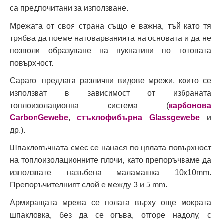
са предпочитани за използване.
Мрежата от своя страна също е важна, тъй като тя
трябва да поеме натоварванията на основата и да не
позволи образуване на пукнатини по готовата
повърхност.
Caparol предлага различни видове мрежи, които се
използват в зависимост от избраната
топлоизолационна система (
карбонова
CarbonGewebe
,
стъклофибърна Glassgewebe
и
др.).
Шпакловъчната смес се нанася по цялата повърхност
на топлоизолационните плочи, като препоръчваме да
използвате назъбена маламашка 10х10mm.
Препоръчителният слой е между 3 и 5 mm.
Армиращата мрежа се полага върху още мократа
шпакловка, без да се огъва, отгоре надолу, с