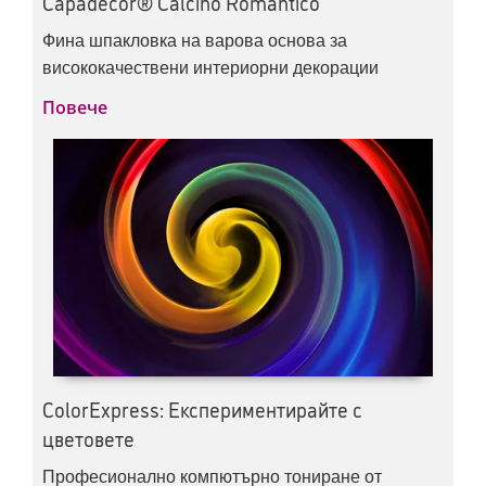
Capadecor® Calcino Romantico
Фина шпакловка на варова основа за
висококачествени интериорни декорации
Повече
ColorExpress: Експериментирайте с
цветовете
Професионално компютърно тониране от