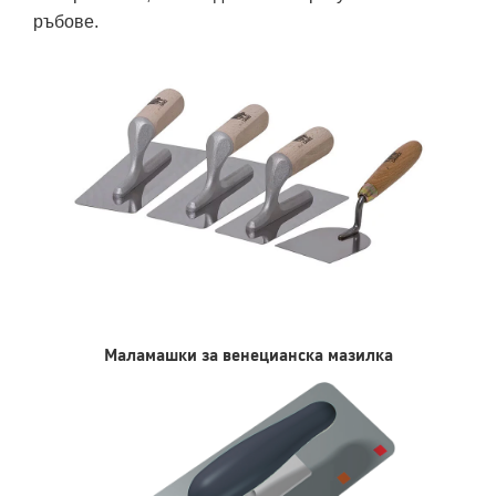
ръбове.
Маламашки за венецианска мазилка