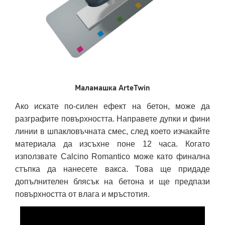
Маламашка ArteTwin
Ако искате по-силен ефект на бетон, може да
разграфите повърхността. Направете дупки и фини
линии в шпакловъчната смес, след което изчакайте
материала да изсъхне поне 12 часа. Когато
използвате Calcino Romantico може като финална
стъпка да нанесете вакса. Това ще придаде
допълнителен блясък на бетона и ще предпази
повърхността от влага и мръстотия.