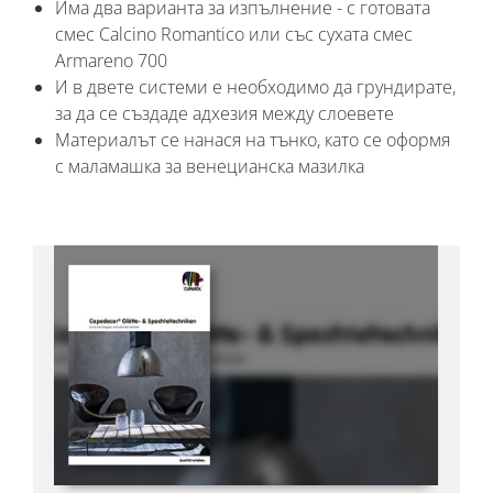
Има два варианта за изпълнение - с готовата
смес Calcino Romantico или със сухата смес
Armareno 700
И в двете системи е необходимо да грундирате,
за да се създаде адхезия между слоевете
Материалът се нанася на тънко, като се оформя
с маламашка за венецианска мазилка