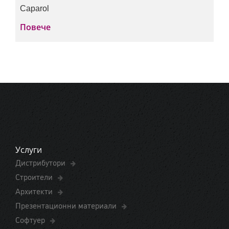
Caparol
Повече
Услуги
Дистрибутори
Строители
Архитекти
Презентационни материали
Софтуер