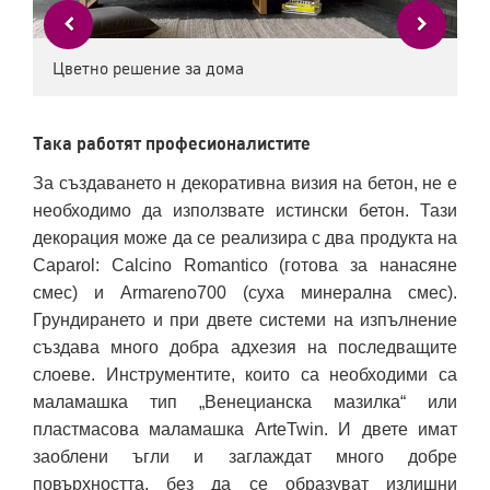
Цветно решение за дома
Така работят професионалистите
За създаването н декоративна визия на бетон, не е
необходимо да използвате истински бетон. Тази
декорация може да се реализира с два продукта на
Caparol: Calcino Romantico (готова за нанасяне
смес) и Armareno700 (суха минерална смес).
Грундирането и при двете системи на изпълнение
създава много добра адхезия на последващите
слоеве. Инструментите, които са необходими са
маламашка тип „Венецианска мазилка“ или
пластмасова маламашка ArteTwin. И двете имат
заоблени ъгли и заглаждат много добре
повърхността, без да се образуват излишни