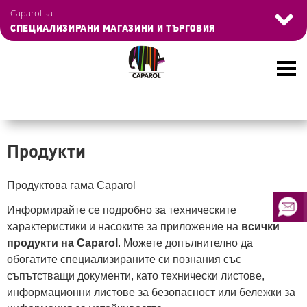
Skip
Navigation
Управление на бисквитките
Caparol за
to
überspringen
СПЕЦИАЛИЗИРАНИ МАГАЗИНИ И ТЪРГОВИЯ
main
content
Продукти
Продуктова гама Caparol
Информирайте се подробно за техническите
характеристики и насоките за приложение на
всички
продукти на Caparol
. Можете допълнително да
обогатите специализираните си познания със
съпътстващи документи, като технически листове,
информационни листове за безопасност или бележки за