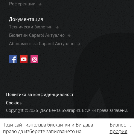
Референции
Документация
Технически бюлетин
Бюлетин Caparol Актуално
Абонамент за Caparol Актуално
Политика за конфиденциалност
Cookies
Copyright ©2026 ДАУ Бента България. Всички права запазени.
Този сайт използва бисквитки и Ви дава
Бизнес
.
право да изберете записването на
профил