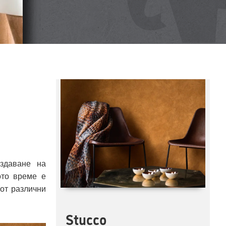
ъздаване на
ото време е
от различни
Stucco