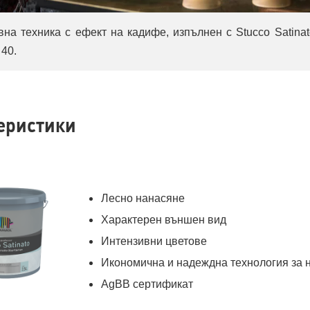
 повърхност, създаваща уют в помещението
еристики
Лесно нанасяне
Характерен външен вид
Интензивни цветове
Икономична и надеждна технология за 
AgBB сертификат
CĂTRE PRODUS