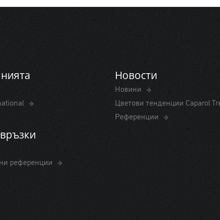
анията
Новости
Новини
national
Цветови тенденции Caparol T
Референции
връзки
ни референции
Cop