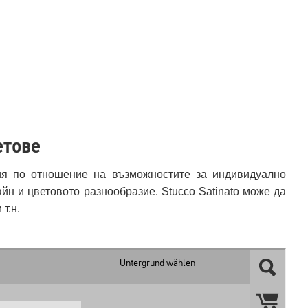
етове
ия по отношение на възможностите за индивидуално
йн и цветовото разнообразие. Stucco Satinato може да
т.н.