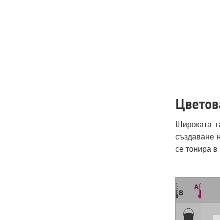
Цветов
Широката г
създаване н
се тонира в 