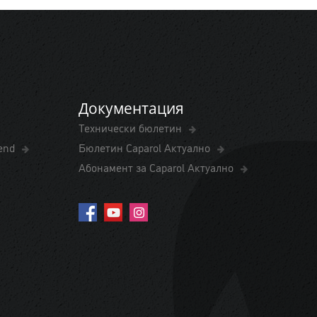
Документация
Технически бюлетин
rend
Бюлетин Caparol Актуално
Абонамент за Caparol Актуално
yright ©2026 ДАУ Бента България. Всички права запазени.