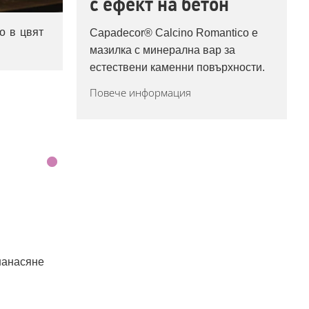
с ефект на бетон
Capadecor® Calcino Romantico е
мазилка с минерална вар за
естествени каменни повърхности.
Повече информация
нанасяне