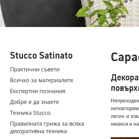
Capa
Stucco Satinato
Практични съвети
Декора
Всичко за материалите
повърх
Експертни познания
Добре е да знаете
Непреходен
неповторим
Техника Stucco
лесен и из
Правилната грижа за всяка
нюанси и на
декоративна техника