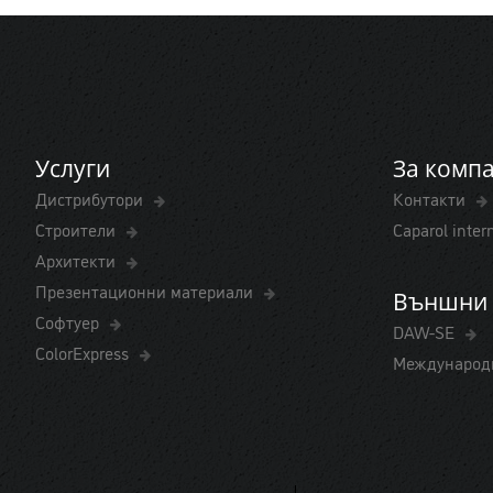
Услуги
За комп
Дистрибутори
Контакти
Строители
Caparol inter
Архитекти
Презентационни материали
Външни 
Софтуер
DAW-SE
ColorExpress
Международ
Политика за конфиденциалност
Cookies