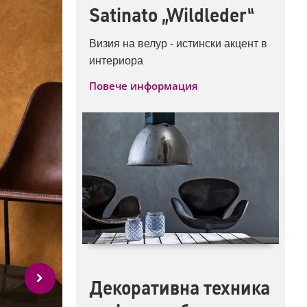
Satinato „Wildleder“
Визия на велур - истински акцент в
интериора
Повече информация
Декоративна техника