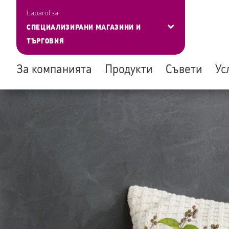
Управление на бисквитките
Caparol за
СПЕЦИАЛИЗИРАНИ МАГАЗИНИ И
ТЪРГОВИЯ
За компанията
Продукти
Съвети
Ус
Skip
to
main
content