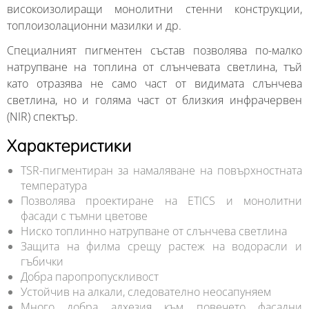
високоизолиращи монолитни стенни конструкции,
топлоизолационни мазилки и др.
Специалният пигментен състав позволява по-малко
натрупване на топлина от слънчевата светлина, тъй
като отразява не само част от видимата слънчева
светлина, но и голяма част от близкия инфрачервен
(NIR) спектър.
Характеристики
TSR-пигментиран за намаляване на повърхностната
температура
Позволява проектиране на ETICS и монолитни
фасади с тъмни цветове
Ниско топлинно натрупване от слънчева светлина
Защита на филма срещу растеж на водорасли и
гъбички
Добра паропропускливост
Устойчив на алкали, следователно неосапуняем
Много добра адхезия към повечето фасадни