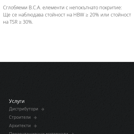
Сглобяеми B.C.A. елементи с непокътнато покритие:
Ще се наблюдава стойност на HBW ≥ 20% или стойност
на TSR ≥ 30%.
Услуги
Дистрибутори
Строители
Архитекти
Презентационни материали