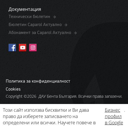
Документация
Технически бюлетин
Бюлетин Caparol Актуално
Абонамент за Caparol Актуално
Политика за конфиденциалност
Cookies
Copyright ©2026 ДАУ Бента България. Всички права запазени.
Този сайт използва бисквитки и Ви дава
Бизнес
.
право да изберете записването на
профил
определени или всички. Научете повече в
в Google