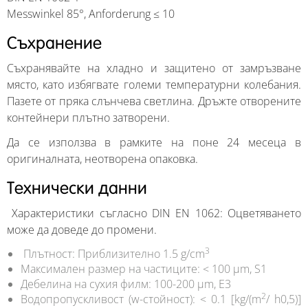
Messwinkel 85°, Anforderung ≤ 10
Съхранение
Съхранявайте на хладно и защитено от замръзване
място, като избягвате големи температурни колебания.
Пазете от пряка слънчева светлина. Дръжте отворените
контейнери плътно затворени.
Да се ​​използва в рамките на поне 24 месеца в
оригиналната, неотворена опаковка.
Технически данни
Характеристики съгласно DIN EN 1062: Оцветяването
може да доведе до промени.
3
Плътност: Приблизително 1.5 g/cm
Максимален размер на частиците: < 100 µm, S1
Дебелина на сухия филм: 100-200 µm, E3
2
Водопропускливост (w-стойност): < 0.1 [kg/(m
/ h0,5)]