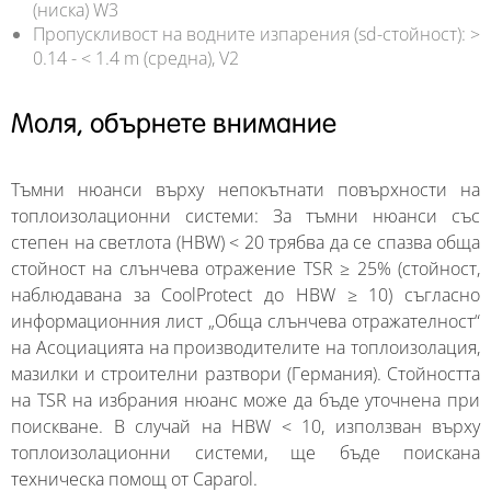
(ниска) W3
Пропускливост на водните изпарения (sd-стойност): >
0.14 - < 1.4 m (средна), V2
Моля, обърнете внимание
Тъмни нюанси върху непокътнати повърхности на
топлоизолационни системи:
За тъмни нюанси със
степен на светлота (HBW) < 20 трябва да се спазва обща
стойност на слънчева отражение TSR ≥ 25% (стойност,
наблюдавана за CoolProtect до HBW ≥ 10) съгласно
информационния лист „Обща слънчева отражателност“
на Асоциацията на производителите на топлоизолация,
мазилки и строителни разтвори (Германия). Стойността
на TSR на избрания нюанс може да бъде уточнена при
поискване. В случай на HBW < 10, използван върху
топлоизолационни системи, ще бъде поискана
техническа помощ от Caparol.