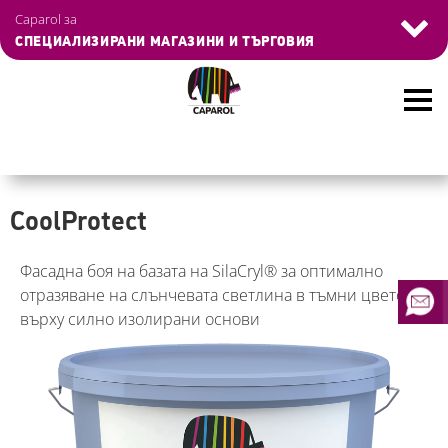
Skip
Navigation
Управление на бисквитките
Caparol за
to
überspringen
СПЕЦИАЛИЗИРАНИ МАГАЗИНИ И ТЪРГОВИЯ
main
content
CoolProtect
Фасадна боя на базата на SilaCryl® за оптимално
отразяване на слънчевата светлина в тъмни цветове
върху силно изолирани основи