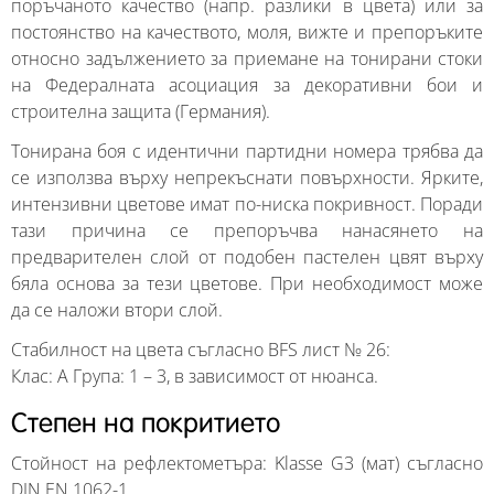
поръчаното качество (напр. разлики в цвета) или за
постоянство на качеството, моля, вижте и препоръките
относно задължението за приемане на тонирани стоки
на Федералната асоциация за декоративни бои и
строителна защита (Германия).
Тонирана боя с идентични партидни номера трябва да
се използва върху непрекъснати повърхности. Ярките,
интензивни цветове имат по-ниска покривност. Поради
тази причина се препоръчва нанасянето на
предварителен слой от подобен пастелен цвят върху
бяла основа за тези цветове. При необходимост може
да се наложи втори слой.
Стабилност на цвета съгласно BFS лист № 26:
Клас: A
Група: 1 – 3, в зависимост от нюанса.
Степен на покритието
Стойност на рефлектометъра: Klasse G3 (мат) съгласно
DIN EN 1062-1